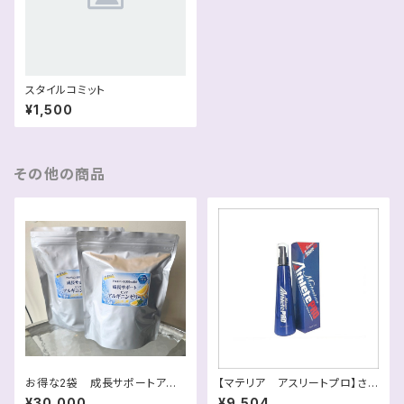
スタイルコミット
¥1,500
その他の商品
お得な2袋 成長サポートアル
【マテリア アスリートプロ】さら
ギニンゼリーレモン（30包）税込
ば筋肉痛！驚きの乳酸菌効果！！
¥30,000
¥9,504