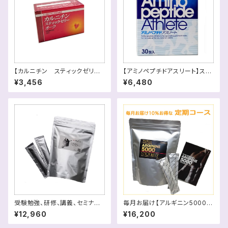
【カルニチン スティックゼリー
【アミノペプチドアスリート】スポ
オーク 】送料別
ーツ時の素早いリカバリーに！送
¥3,456
¥6,480
料別
受験勉強、研修、講義、セミナー
毎月お届け【アルギニン5000】
に集中力降臨！【ピュアアルギニ
30 包+3包（定期10％還元）ス
¥12,960
¥16,200
ンリキッド】30回分
マホは画像を横に