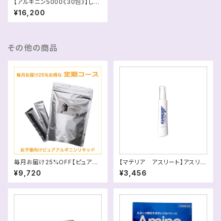
【アルギニン5000《30包》】しじ
み10,000個分のアルギニン（ア
¥16,200
ミノ酸）送料込
その他の商品
毎月お届け25%OFF【ピュアア
【マテリア アスリート】アスリー
ルギニンリキッド(30包)】スマホ
トプロのライト版 練習後の筋
¥9,720
¥3,456
は画像を横に
肉・関節のケア