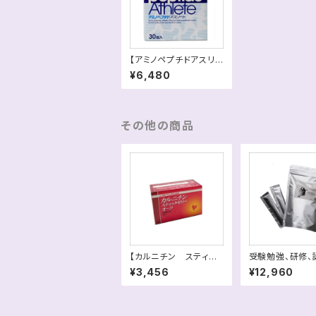
【アミノペプチドアスリ
ート】スポーツ時の素早
¥6,480
いリカバリーに！送料別
その他の商品
【カルニチン スティッ
受験勉強、研修、
クゼリーオーク 】送料
セミナーに集中力
¥3,456
¥12,960
別
【ピュアアルギニ
ド】30回分