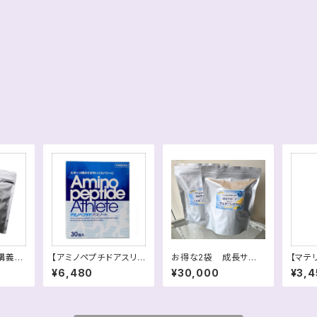
講義、
【アミノペプチドアスリ
お得な2袋 成長サポ
【マテ
降臨！
ート】スポーツ時の素早
ートアルギニンゼリーレ
アスリ
¥6,480
¥30,000
¥3,4
ンリキッ
いリカバリーに！送料別
モン（30包）税込
版 練
のケア