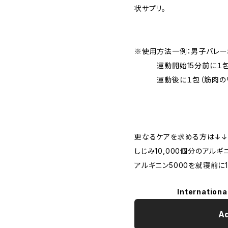
状サプリ。
※使用方法一例：男子バレーボ
運動開始15分前に１包（
運動後に１包（筋肉のリ
更なるケアを求める方は↓↓
しじみ10,000個分のアル
アルギニン5000を就寝前に
Internationa
Ad