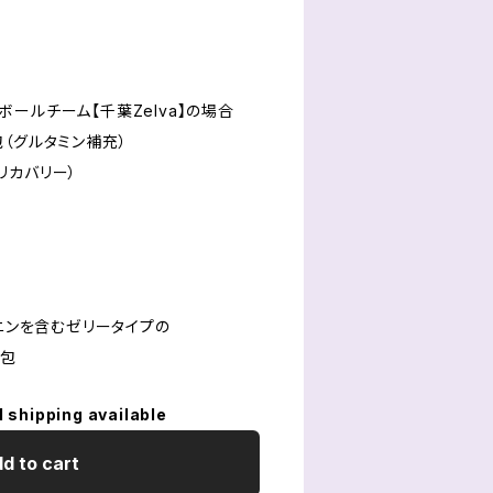
ールチーム【千葉Zelva】の場合
グルタミン補充）
カバリー）
ギニンを含むゼリータイプの
1包
l shipping available
d to cart