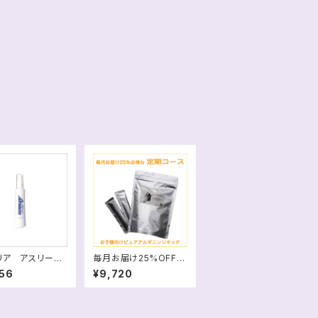
リア アスリート】
毎月お届け25%OFF
ートプロのライト
【ピュアアルギニンリキッ
56
¥9,720
習後の筋肉・関節
ド(30包)】スマホは画像
を横に