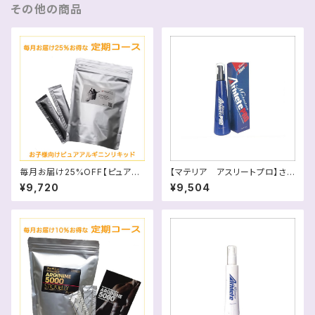
その他の商品
毎月お届け25%OFF【ピュアア
【マテリア アスリートプロ】さら
ルギニンリキッド(30包)】スマホ
ば筋肉痛！驚きの乳酸菌効果！！
¥9,720
¥9,504
は画像を横に
送料別