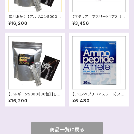
毎月お届け【アルギニン5000】
【マテリア アスリート】アスリー
30 包+3包（定期10％還元）ス
トプロのライト版 練習後の筋
¥16,200
¥3,456
マホは画像を横に
肉・関節のケア
【アルギニン5000《30包》】しじ
【アミノペプチドアスリート】スポ
み10,000個分のアルギニン（ア
ーツ時の素早いリカバリーに！送
¥16,200
¥6,480
ミノ酸）送料込
料別
商品一覧に戻る